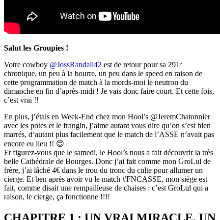
Salut les Groupies !
Votre cowboy
@JossRandall42
est de retour pour sa 291ᵉ
chronique, un peu à la bourre, un peu dans le speed en raison de
cette programmation de match à la mords-moi le neutron du
dimanche en fin d’après-midi ! Je vais donc faire court. Et cette fois,
c’est vrai !!
En plus, j’étais en Week-End chez mon Hool’s @JeremChatonnier
avec les potes et le frangin, j’aime autant vous dire qu’on s’est bien
marrés, d’autant plus facilement que le match de l’ASSE n’avait pas
encore eu lieu !! 😊
Et figurez-vous que le samedi, le Hool’s nous a fait découvrir la très
belle Cathédrale de Bourges. Donc j’ai fait comme mon GroLul de
frère, j’ai lâché 4€ dans le trou du tronc du culte pour allumer un
cierge. Et ben après avoir vu le match #FNCASSE, mon siège est
fait, comme disait une rempailleuse de chaises : c’est GroLul qui a
raison, le cierge, ça fonctionne !!!!
CHAPITRE 1 : UN VRAI MIRACLE, UN