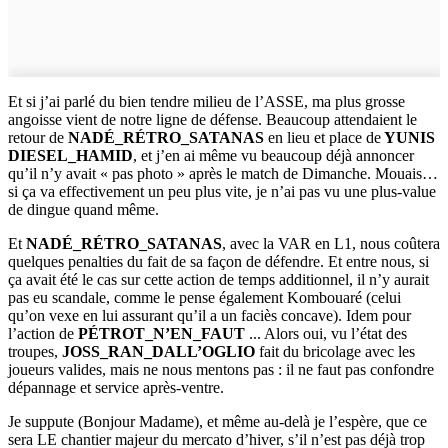
Et si j’ai parlé du bien tendre milieu de l’ASSE, ma plus grosse
angoisse vient de notre ligne de défense. Beaucoup attendaient le
retour de
NADÉ_RÉTRO_SATANAS
en lieu et place de
YUNIS
DIESEL_HAMID
, et j’en ai même vu beaucoup déjà annoncer
qu’il n’y avait « pas photo » après le match de Dimanche. Mouais…
si ça va effectivement un peu plus vite, je n’ai pas vu une plus-value
de dingue quand même.
Et
NADÉ_RÉTRO_SATANAS
, avec la VAR en L1, nous coûtera
quelques penalties du fait de sa façon de défendre. Et entre nous, si
ça avait été le cas sur cette action de temps additionnel, il n’y aurait
pas eu scandale, comme le pense également Kombouaré (celui
qu’on vexe en lui assurant qu’il a un faciès concave). Idem pour
l’action de
PÉTROT_N’EN_FAUT
... Alors oui, vu l’état des
troupes,
JOSS_RAN_DALL’OGLIO
fait du bricolage avec les
joueurs valides, mais ne nous mentons pas : il ne faut pas confondre
dépannage et service après-ventre.
Je suppute (Bonjour Madame), et même au-delà je l’espère, que ce
sera LE chantier majeur du mercato d’hiver, s’il n’est pas déjà trop