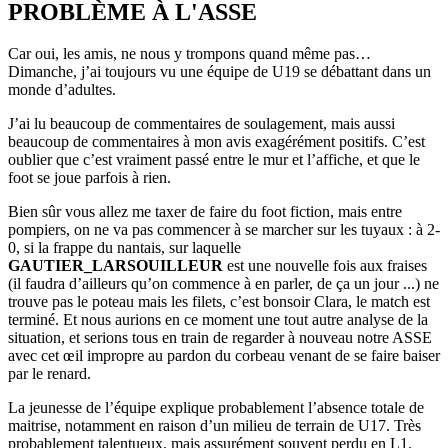
PROBLÈME À L'ASSE
Car oui, les amis, ne nous y trompons quand même pas…
Dimanche, j’ai toujours vu une équipe de U19 se débattant dans un
monde d’adultes.
J’ai lu beaucoup de commentaires de soulagement, mais aussi
beaucoup de commentaires à mon avis exagérément positifs. C’est
oublier que c’est vraiment passé entre le mur et l’affiche, et que le
foot se joue parfois à rien.
Bien sûr vous allez me taxer de faire du foot fiction, mais entre
pompiers, on ne va pas commencer à se marcher sur les tuyaux : à 2-
0, si la frappe du nantais, sur laquelle
GAUTIER_LARSOUILLEUR
est une nouvelle fois aux fraises
(il faudra d’ailleurs qu’on commence à en parler, de ça un jour ...) ne
trouve pas le poteau mais les filets, c’est bonsoir Clara, le match est
terminé. Et nous aurions en ce moment une tout autre analyse de la
situation, et serions tous en train de regarder à nouveau notre ASSE
avec cet œil impropre au pardon du corbeau venant de se faire baiser
par le renard.
La jeunesse de l’équipe explique probablement l’absence totale de
maitrise, notamment en raison d’un milieu de terrain de U17. Très
probablement talentueux, mais assurément souvent perdu en L1.