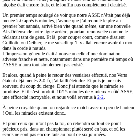
niçoise était encore frais, et le joufflu pas complètement cicatrisé.
Un premier temps soulagé de voir que notre ASSE n’était pas déjà
menée 2-0 après 6 minutes, j’avoue que j’ai redouté le pire au
premier but nantais, arrivé bien vite quand même, sur une nouvelle
Air-Défense de notre ligne arrière, pourtant renouvelée comme le
réclamait tant de gens. Et là, pour couper court, comme disaient
Guillotin ou Deibler, je me suis dit qu’il y allait encore avoir du mou
dans la corde à nœuds.
L’impression générale était à nouveau celle d’une domination
adverse franche et nette, notamment dans une première mi-temps où
l’ASSE n’aura tout simplement pas existé.
Et alors, quand à peine le retour des vestiaires effectué, nos Verts
étaient déjà menés 2-0 là, j’ai failli éteindre. Et puis je me suis
souvenu du coup du cierge. Donc j’ai attendu que le miracle se
produise. Et il s’est produit. 10/15 minutes de « mieux » côté ASSE,
une efficacité incroyable, et nous voilà revenus à
2-2
.
À peine croyable quand on regarde ce match avec un peu de hauteur
! Oui, les miracles existent donc...
Et pour ceux qui n’ont pas la foi, on retiendra surtout ce point
précieux pris, dans un championnat plutôt serré en bas, et où les
écarts ne sont pas encore faits au bout de six journées.