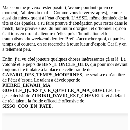
Mais comme je veux rester positif (j’avoue pourtant qu’en ce
moment, j’ai bien du mal… Comme vous le verrez après), je note
aussi du mieux quant à l’état d’esprit. L’ASSE, même dominée de la
tête et des épaules, a su faire preuve d’abnégation pour rester dans le
match, faire preuve aussi du minimum d’orgueil et d’honneur qu’on
était tous en droit d’attendre d’elle après l’humiliation et le
traumatisme du week-end dernier. Bref, s’accrocher quoi, et par les
temps qui courent, on se raccroche à toute lueur d’espoir. Car il y en
a tellement peu.
Enfin, j’ai vu côté joueurs quelques choses intéressantes çà et là. La
volonté et le pep’s de
BEN_L’ONCLE_OLD
, qui pour moi devrait
toujours être titulaire à la place de cette fraude de
CAFARO_DES_TEMPS_MODERNES
, ne serait-ce qu’au titre
de l’état d’esprit. Le talent à développer de
PIERRE_EKWAH_MA
GUEULE_QU'EST_CE_QU'ELLE_A_MA_GUEULE
. Le
geste décisif de
ZURIKO_DAVID_EST_CHEVELU
et à défaut
de réel talent, la froide efficacité offensive de
SISSO_COQ_EN_PATE
.