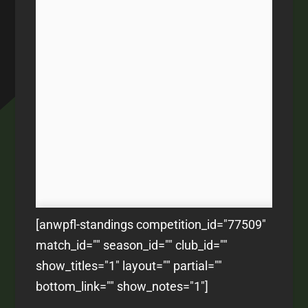
[anwpfl-standings competition_id="77509"
match_id="" season_id="" club_id=""
show_titles="1" layout="" partial=""
bottom_link="" show_notes="1"]