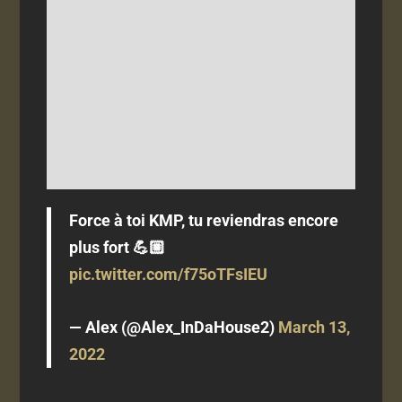
Force à toi KMP, tu reviendras encore
plus fort 💪🏼
pic.twitter.com/f75oTFsIEU
— Alex (@Alex_InDaHouse2)
March 13,
2022