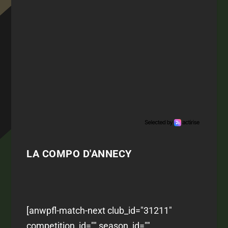
LA COMPO D'ANNECY
[anwpfl-match-next club_id="31211"
competition_id="" season_id=""