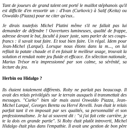
Tant de joueurs de grand talent ont porté le maillot stéphanois qu'il
est difficile d'en ressortir un : d'Ivan (Curkovic) à Salif (Keita) ou
Oswaldo (Piazza) pour ne citer qu'eux..
Je dirais toutefois Michel Platini même s'il ne fallait pas lui
demander de défendre ! Ouvertures lumineuses, qualité de frappe,
adresse devant le but, faculté à jouer juste, sans parler de ses coups-
francs : il savait tout faire. Et tout bien faire. Un régal. Idem pour
Jean-Michel (Larqué). Lorsque nous étions dans la m..., on lui
refilait la patate chaude et il en faisait le meilleur usage, trouvait la
solution et rendait notre jeu fluide et efficace. En sélection nationale,
Marius Trésor m'a impressionné par son calme, sa sérénité, sa
lecture du jeu.
Herbin ou Hidalgo ?
Ils étaient totalement différents. Roby ne parlait pas beaucoup. Il
avait des relais privilégiés sur le terrain auxquels il transmettait des
messages. "Curko" bien sûr mais aussi Oswaldo Piazza, Jean-
Michel Larqué, Georges Bereta ou Hervé Revelli. Ivan était le relais
parfait tant il en imposait par ses qualités, sa personnalité et son
professionnalisme. Je lui ai souvent dit : "si j'ai fait cette carrière, je
te la dois en grande partie". Si Roby était plutôt introverti, Michel
Hidalgo était plus dans l'empathie. Il avait une gestion de bon père