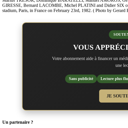
Marius TRESOR, Dominique BARATELLI, Manuel AMOROS, Gera
GIRESSE, Bernard LACOMBE, Michel PLATINI and Didier SIX of Fran
stadium, Paris, in France on February 23rd, 1982. ( Photo by Gerard 
SOUTE
VOUS APPRÉCI
Votre abonnement aide à financer un médi
une lec
Sans publicité
Lecture plus flu
JE SOUT
Un partenaire ?