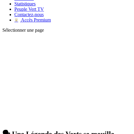
Statistiques
Peuple Vert TV
Contactez-nous
Accès Premium
♛
Sélectionner une page
🗣 Une Légende des Verts se mouille