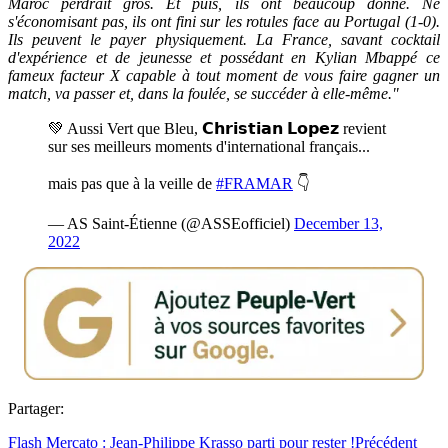
Maroc perdrait gros. Et puis, ils ont beaucoup donné. Ne
s'économisant pas, ils ont fini sur les rotules face au Portugal (1-0).
Ils peuvent le payer physiquement. La France, savant cocktail
d'expérience et de jeunesse et possédant en Kylian Mbappé ce
fameux facteur X capable à tout moment de vous faire gagner un
match, va passer et, dans la foulée, se succéder à elle-même."
💚 Aussi Vert que Bleu, 𝗖𝗵𝗿𝗶𝘀𝘁𝗶𝗮𝗻 𝗟𝗼𝗽𝗲𝘇 revient
sur ses meilleurs moments d'international français...
mais pas que à la veille de
#FRAMAR
👇
— AS Saint-Étienne (@ASSEofficiel)
December 13,
2022
Partager:
Flash Mercato : Jean-Philippe Krasso parti pour rester !
Précédent