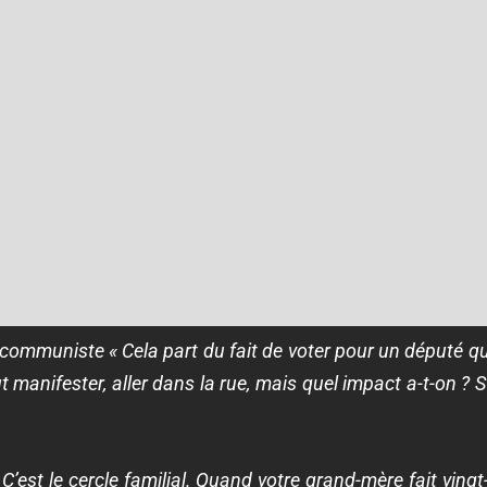
ommuniste « Cela part du fait de voter pour un député qui a
manifester, aller dans la rue, mais quel impact a-t-on ? S’i
 C’est le cercle familial. Quand votre grand-mère fait vin