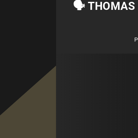
🗣 THOMAS
P