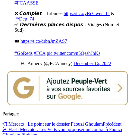
#FCAASSE
❌ 𝘾𝙤𝙢𝙥𝙡𝙚𝙩 - Tribunes
https://t.co/yRcCwer1Tf
&
@Dep_74
✅ 𝘿𝙚𝙧𝙣𝙞𝙚̀𝙧𝙚𝙨 𝙥𝙡𝙖𝙘𝙚𝙨 𝙙𝙞𝙨𝙥𝙤𝙨 - Virages (Nord et
Sud)
🎟
https://t.co/drbnJmZAS7
#GoReds
#FCA
pic.twitter.com/n5QeshJhKs
— FC Annecy (@FCAnnecy)
December 16, 2022
Partager:
💥 Mercato : Le point sur le dossier Faouzi Ghoulam
Précédent
🚨 Flash Mercato : Les Verts vont proposer un contrat à Faouzi
Ghoulam !
Suivant