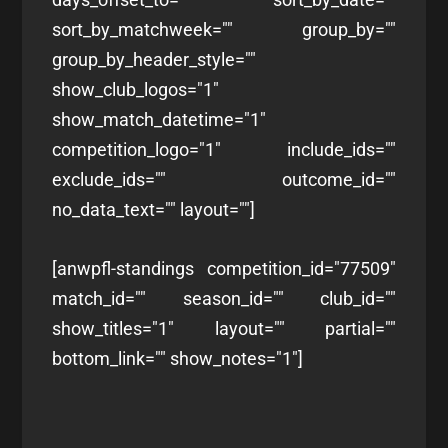
sort_by_matchweek="" group_by=""
group_by_header_style=""
show_club_logos="1"
show_match_datetime="1"
competition_logo="1" include_ids=""
exclude_ids="" outcome_id=""
no_data_text="" layout=""]
[anwpfl-standings competition_id="77509"
match_id="" season_id="" club_id=""
show_titles="1" layout="" partial=""
bottom_link="" show_notes="1"]