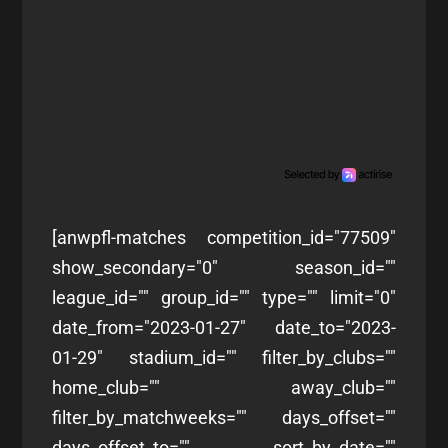
[anwpfl-matches competition_id="77509"
show_secondary="0" season_id=""
league_id="" group_id="" type="" limit="0"
date_from="2023-01-27" date_to="2023-
01-29" stadium_id="" filter_by_clubs=""
home_club="" away_club=""
filter_by_matchweeks="" days_offset=""
days_offset_to="" sort_by_date=""