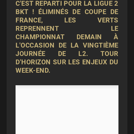
C'EST REPARTI POUR LA LIGUE 2
BKT ! ÉLIMINÉS DE COUPE DE
FRANCE, LES VERTS
REPRENNENT LE
CHAMPIONNAT DEMAIN À
L'OCCASION DE LA VINGTIÈME
JOURNÉE DE L2. TOUR
D'HORIZON SUR LES ENJEUX DU
WEEK-END.