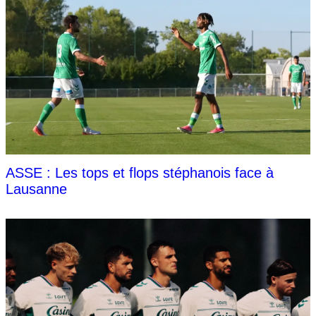
ASSE : Les tops et flops stéphanois face à
Lausanne