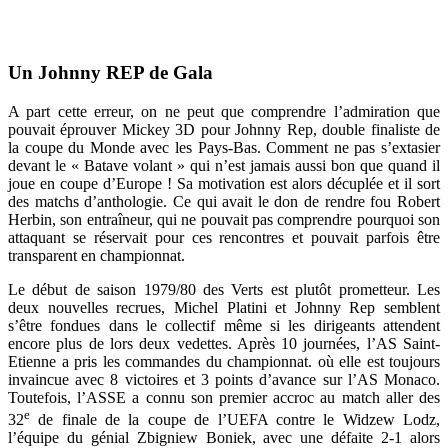
Un Johnny REP de Gala
A part cette erreur, on ne peut que comprendre l’admiration que
pouvait éprouver Mickey 3D pour Johnny Rep, double finaliste de
la coupe du Monde avec les Pays-Bas. Comment ne pas s’extasier
devant le « Batave volant » qui n’est jamais aussi bon que quand il
joue en coupe d’Europe ! Sa motivation est alors décuplée et il sort
des matchs d’anthologie. Ce qui avait le don de rendre fou Robert
Herbin, son entraîneur, qui ne pouvait pas comprendre pourquoi son
attaquant se réservait pour ces rencontres et pouvait parfois être
transparent en championnat.
Le début de saison 1979/80 des Verts est plutôt prometteur. Les
deux nouvelles recrues, Michel Platini et Johnny Rep semblent
s’être fondues dans le collectif même si les dirigeants attendent
encore plus de lors deux vedettes. Après 10 journées, l’AS Saint-
Etienne a pris les commandes du championnat. où elle est toujours
invaincue avec 8 victoires et 3 points d’avance sur l’AS Monaco.
Toutefois, l’ASSE a connu son premier accroc au match aller des
e
32
de finale de la coupe de l’UEFA contre le Widzew Lodz,
l’équipe du génial Zbigniew Boniek, avec une défaite 2-1 alors