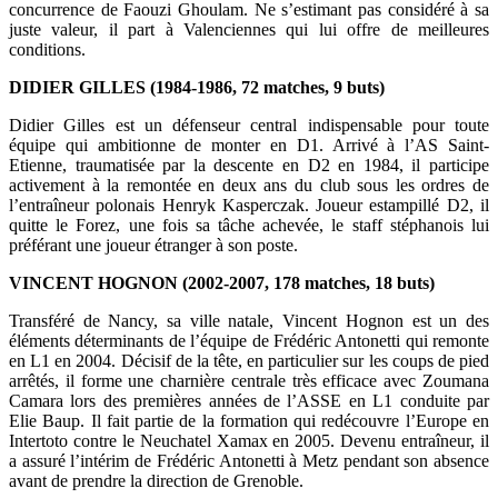
concurrence de Faouzi Ghoulam. Ne s’estimant pas considéré à sa
juste valeur, il part à Valenciennes qui lui offre de meilleures
conditions.
DIDIER GILLES (1984-1986, 72 matches, 9 buts)
Didier Gilles est un défenseur central indispensable pour toute
équipe qui ambitionne de monter en D1. Arrivé à l’AS Saint-
Etienne, traumatisée par la descente en D2 en 1984, il participe
activement à la remontée en deux ans du club sous les ordres de
l’entraîneur polonais Henryk Kasperczak. Joueur estampillé D2, il
quitte le Forez, une fois sa tâche achevée, le staff stéphanois lui
préférant une joueur étranger à son poste.
VINCENT HOGNON (2002-2007, 178 matches, 18 buts)
Transféré de Nancy, sa ville natale, Vincent Hognon est un des
éléments déterminants de l’équipe de Frédéric Antonetti qui remonte
en L1 en 2004. Décisif de la tête, en particulier sur les coups de pied
arrêtés, il forme une charnière centrale très efficace avec Zoumana
Camara lors des premières années de l’ASSE en L1 conduite par
Elie Baup. Il fait partie de la formation qui redécouvre l’Europe en
Intertoto contre le Neuchatel Xamax en 2005. Devenu entraîneur, il
a assuré l’intérim de Frédéric Antonetti à Metz pendant son absence
avant de prendre la direction de Grenoble.