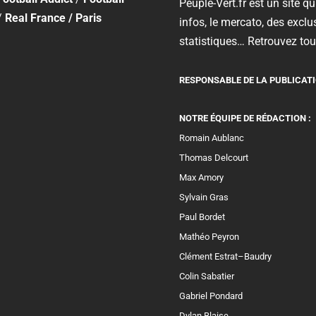
Peuple-Vert.fr est un site qui
/
Real France
/
Paris
infos, le mercato, des exclus
statistiques… Retrouvez tout
RESPONSABLE DE LA PUBLICATI
NOTRE ÉQUIPE DE RÉDACTION :
Romain Aublanc
Thomas Delcourt
Max Amory
Sylvain Gras
Paul Bordet
Mathéo Peyron
Clément Estrat–Baudry
Colin Sabatier
Gabriel Pondard
Dylan Blaise