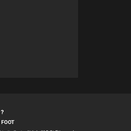
 ?
 FOOT