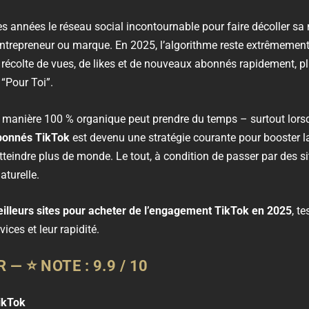
 années le réseau social incontournable pour faire décoller sa no
 entrepreneur ou marque. En 2025, l’algorithme reste extrêmement
 récolte de vues, de likes et de nouveaux abonnés rapidement, pl
 “Pour Toi”.
de manière 100 % organique peut prendre du temps – surtout lors
abonnés TikTok
est devenu une stratégie courante pour booster la 
indre plus de monde. Le tout, à condition de passer par des sit
aturelle.
illeurs sites pour acheter de l’engagement TikTok en 2025
, t
vices et leur rapidité.
R
—
⭐
NOTE : 9.9 / 10
ikTok