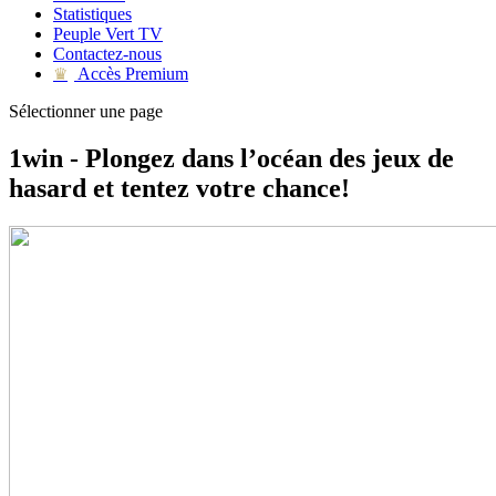
Statistiques
Peuple Vert TV
Contactez-nous
Accès Premium
♛
Sélectionner une page
1win - Plongez dans l’océan des jeux de
hasard et tentez votre chance!