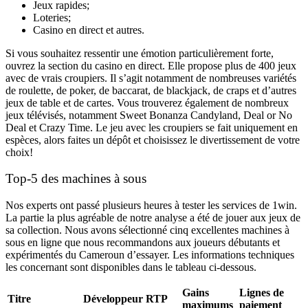
Jeux rapides;
Loteries;
Casino en direct et autres.
Si vous souhaitez ressentir une émotion particulièrement forte,
ouvrez la section du casino en direct. Elle propose plus de 400 jeux
avec de vrais croupiers. Il s’agit notamment de nombreuses variétés
de roulette, de poker, de baccarat, de blackjack, de craps et d’autres
jeux de table et de cartes. Vous trouverez également de nombreux
jeux télévisés, notamment Sweet Bonanza Candyland, Deal or No
Deal et Crazy Time. Le jeu avec les croupiers se fait uniquement en
espèces, alors faites un dépôt et choisissez le divertissement de votre
choix!
Top-5 des machines à sous
Nos experts ont passé plusieurs heures à tester les services de
1win
.
La partie la plus agréable de notre analyse a été de jouer aux jeux de
sa collection. Nous avons sélectionné cinq excellentes machines à
sous en ligne que nous recommandons aux joueurs débutants et
expérimentés du Cameroun d’essayer. Les informations techniques
les concernant sont disponibles dans le tableau ci-dessous.
Gains
Lignes de
Titre
Développeur
RTP
maximums
paiement