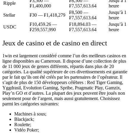
₣3,500 —
₣8,500 —
Jusqu’à 1
Ripple
₣1,400,000
₣7,557,613.64
heure
₣8,500 —
Jusqu’à 1
Stellar
₣30 — ₣1,418,279
₣7,557,613.64
heure
₣10,459.26 —
₣18,894.03 —
Jusqu’à 1
USDC
₣259,557,990
₣7,557,613.64
heure
Jeux de casino et de casino en direct
1win
est largement considéré comme l’un des meilleurs casinos en
ligne disponibles au Cameroun. Il dispose d’une collection de plus
de 11 000 jeux de genres différents, répartis dans plus de 20
catégories. La qualité supérieure de ces divertissements est garantie
par le fait qu’ils ont été créés par les partenaires de l’opérateur. Il
s’agit de plus de 150 développeurs célèbres : Red Tiger Gaming,
Yggdrasil, Evolution Gaming, Spribe, Pragmatic Play, Gamzix,
Play’n GO et d’autres. La plupart des jeux peuvent être joués non
seulement pour de l’argent, mais aussi gratuitement. Choisissez
parmi les catégories suivantes:
Machines à sous;
Blackjack;
Roulette;
Vidéo Poker;