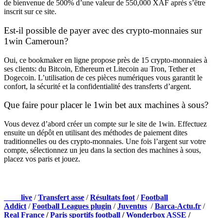
de bienvenue de 500% d’une valeur de 550,000 XAF après s’être
inscrit sur ce site.
Est-il possible de payer avec des crypto-monnaies sur
1win Cameroun
?
Oui, ce bookmaker en ligne propose près de 15 crypto-monnaies à
ses clients: du Bitcoin, Ethereum et Litecoin au Tron, Tether et
Dogecoin. L’utilisation de ces pièces numériques vous garantit le
confort, la sécurité et la confidentialité des transferts d’argent.
Que faire pour placer le
1win bet
aux machines à sous?
Vous devez d’abord créer un compte sur le site de
1win
. Effectuez
ensuite un dépôt en utilisant des méthodes de paiement dites
traditionnelles ou des crypto-monnaies. Une fois l’argent sur votre
compte, sélectionnez un jeu dans la section des machines à sous,
placez vos paris et jouez.
NOS PARTENAIRES
Foot
live
/
Transfert asse
/
Résultats foot
/
Football
Addict
/
Football Leagues plugin
/
Juventus
/
Barca-Actu.fr
/
Real France
/
Paris sportifs football
/
Wonderbox ASSE
/