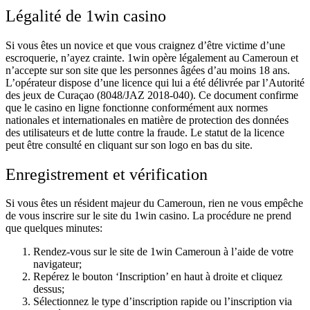
Légalité de
1win casino
Si vous êtes un novice et que vous craignez d’être victime d’une
escroquerie, n’ayez crainte.
1win
opère légalement au Cameroun et
n’accepte sur son site que les personnes âgées d’au moins 18 ans.
L’opérateur dispose d’une licence qui lui a été délivrée par l’Autorité
des jeux de Curaçao (8048/JAZ 2018-040). Ce document confirme
que le casino en ligne fonctionne conformément aux normes
nationales et internationales en matière de protection des données
des utilisateurs et de lutte contre la fraude. Le statut de la licence
peut être consulté en cliquant sur son logo en bas du site.
Enregistrement et vérification
Si vous êtes un résident majeur du Cameroun, rien ne vous empêche
de vous inscrire sur le site du
1win casino
. La procédure ne prend
que quelques minutes:
Rendez-vous sur le site de
1win Cameroun
à l’aide de votre
navigateur;
Repérez le bouton ‘Inscription’ en haut à droite et cliquez
dessus;
Sélectionnez le type d’inscription rapide ou l’inscription via