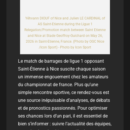
Yéhvann DIOUF of Nice and Julien LE CARDINAL of
AS Saint-Etienne during the Ligue 1
Relegation/Promotion match between Saint Etienne
and Nice at Stade Geoffroy-Guichard on May 26,
2026 in Saint-Etienne, France. (Photo by OGC Nice
/Icon Sport) - Photo by Icon Sport
Le
match de barrages de ligue 1
opposant
Saint-Étienne à Nice suscite chaque saison
un immense engouement chez les amateurs
du
championnat de france
. Plus qu’une
simple rencontre sportive, ce rendez-vous est
une source inépuisable d’analyses, de débats
et de pronostics passionnés. Pour optimiser
ses chances lors d’un pari, il est essentiel de
bien s’informer : suivre l’
actualité
des équipes,