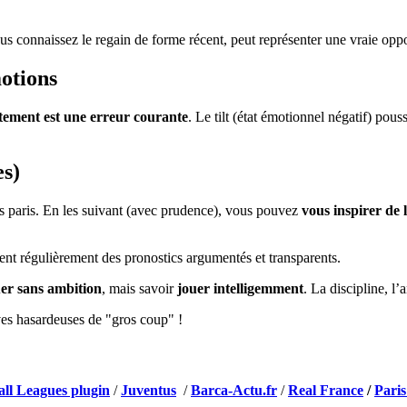
 connaissez le regain de forme récent, peut représenter une vraie oppo
motions
tement est une erreur courante
. Le tilt (état émotionnel négatif) pous
es)
rs paris. En les suivant (avec prudence), vous pouvez
vous inspirer de 
ient régulièrement des pronostics argumentés et transparents.
er sans ambition
, mais savoir
jouer intelligemment
. La discipline, l’
ives hasardeuses de "gros coup" !
all Leagues plugin
/
Juventus
/
Barca-Actu.fr
/
Real France
/
Paris