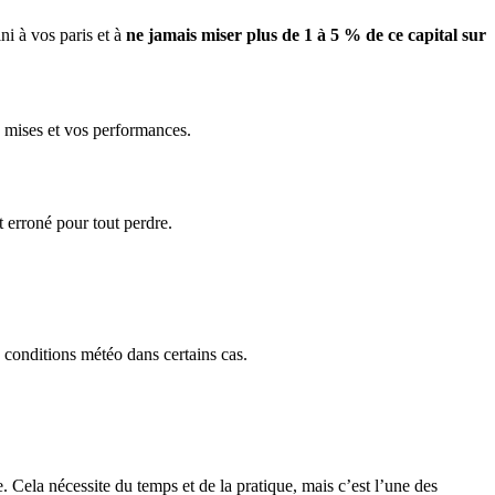
ni à vos paris et à
ne jamais miser plus de 1 à 5 % de ce capital sur
 mises et vos performances.
it erroné pour tout perdre.
conditions météo dans certains cas.
 Cela nécessite du temps et de la pratique, mais c’est l’une des