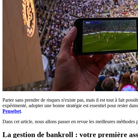
Parier sans prendre de risques n'existe pas, mais il est tout à fait possi
expérimenté, adopter une bonne stratégie est essentiel pour rester dans
Pensebet
.
Dans cet article, nous allons passer en revue les meilleures méthodes
La gestion de bankroll : votre première as