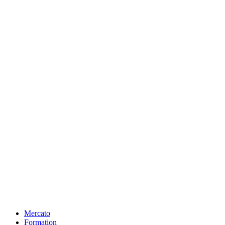
Mercato
Formation