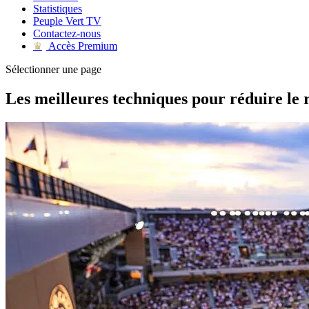
Statistiques
Peuple Vert TV
Contactez-nous
Accès Premium
♛
Sélectionner une page
Les meilleures techniques pour réduire le r