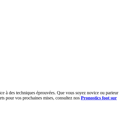
ce à des techniques éprouvées. Que vous soyez novice ou parieur
crets pour vos prochaines mises, consultez nos
Pronostics foot sur