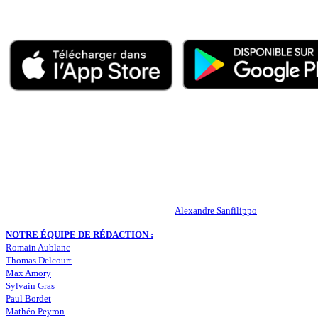
Appli mobile
QUI SOMMES-NOUS ?
Actualités – ASSE – Foot
Peuple-Vert.fr est un site qui traite l’actualité de l’AS St-Etienne. Les
RESPONSABLE DE LA PUBLICATION :
Alexandre Sanfilippo
NOTRE ÉQUIPE DE RÉDACTION :
Romain Aublanc
Thomas Delcourt
Max Amory
Sylvain Gras
Paul Bordet
Mathéo Peyron