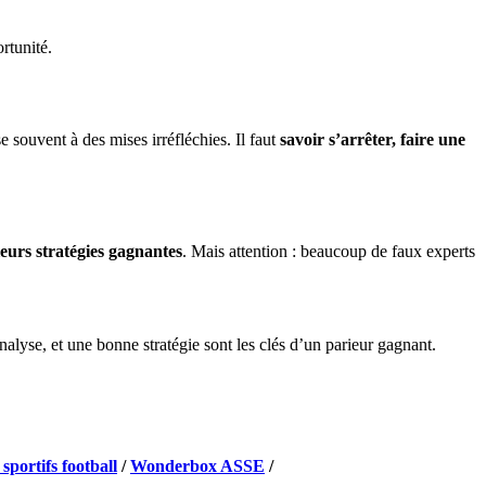
rtunité.
se souvent à des mises irréfléchies. Il faut
savoir s’arrêter, faire une
leurs stratégies gagnantes
. Mais attention : beaucoup de faux experts
analyse, et une bonne stratégie sont les clés d’un parieur gagnant.
 sportifs football
/
Wonderbox ASSE
/