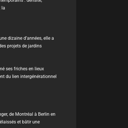
ntemporains : densité,
t la
une dizaine d’années, elle a
es projets de jardins
rmé ses friches en lieux
nt du lien intergénérationnel
ger, de Montréal à Berlin en
laissés et bâtir une