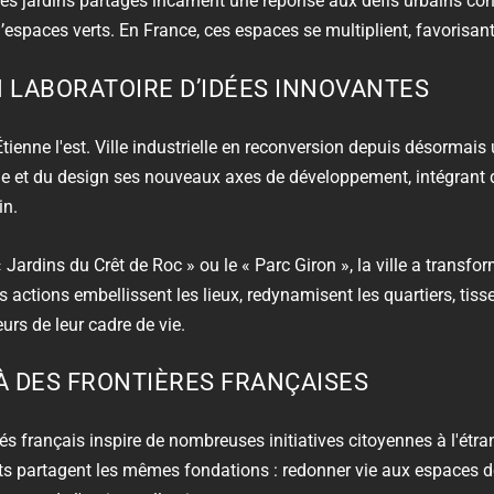
, les jardins partagés incarnent une réponse aux défis urbains co
espaces verts. En France, ces espaces se multiplient, favorisan
UN LABORATOIRE D’IDÉES INNOVANTES
Étienne l'est. Ville industrielle en reconversion depuis désormais 
e et du design ses nouveaux axes de développement, intégrant d
in.
«
Jardins du Crêt de Roc
» ou le « Parc Giron », la ville a transfo
 actions embellissent les lieux, redynamisent les quartiers, tisse
urs de leur cadre de vie.
À DES FRONTIÈRES FRANÇAISES
s français inspire de nombreuses initiatives citoyennes à l'étran
ts partagent les mêmes fondations : redonner vie aux espaces dé