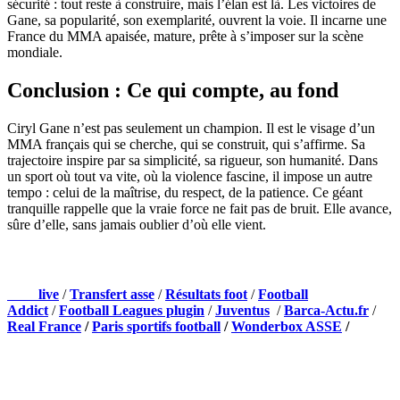
sécurité : tout reste à construire, mais l’élan est là. Les victoires de
Gane, sa popularité, son exemplarité, ouvrent la voie. Il incarne une
France du MMA apaisée, mature, prête à s’imposer sur la scène
mondiale.
Conclusion : Ce qui compte, au fond
Ciryl Gane n’est pas seulement un champion. Il est le visage d’un
MMA français qui se cherche, qui se construit, qui s’affirme. Sa
trajectoire inspire par sa simplicité, sa rigueur, son humanité. Dans
un sport où tout va vite, où la violence fascine, il impose un autre
tempo : celui de la maîtrise, du respect, de la patience. Ce géant
tranquille rappelle que la vraie force ne fait pas de bruit. Elle avance,
sûre d’elle, sans jamais oublier d’où elle vient.
NOS PARTENAIRES
Foot
live
/
Transfert asse
/
Résultats foot
/
Football
Addict
/
Football Leagues plugin
/
Juventus
/
Barca-Actu.fr
/
Real France
/
Paris sportifs football
/
Wonderbox ASSE
/
Appli mobile