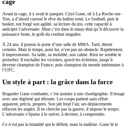
cage
Avant la cage, il y avait le parquet. Ciryl Gane, né à La Roche-sur-
Yon, a d’abord caressé le rêve du ballon rond. Le football, puis le
basket, ont forgé son agilité, sa lecture du jeu, cette capacité à
anticiper l’adversaire. Mais c’est dans le muay-thaï qu’il découvre la
puissance brute, le goût du combat singulier.
À 24 ans, il pousse la porte d’une salle de MMA. Tard, diront
certains. Mais le temps, pour lui, n’est pas un obstacle. Rapidement,
il impressionne. Sa taille, sa mobilité, son calme. Rien ne semble le
perturber. Il enchaîne les victoires, gravit les échelons, jusqu’à
devenir champion de France, puis champion du monde intérimaire à
l’UFC.
Un style à part : la grâce dans la force
Regarder Gane combattre, c’est assister à une chorégraphie. Il bouge
avec une légèreté qui déroute. Les coups partent sans effort
apparent, précis, propres. Son jab fend l’air, ses déplacements
effacent les angles. Il ne cherche pas la guerre, il impose le tempo.
L’adversaire s’épuise à le suivre, à deviner, à comprendre.
Ce n’est pas la brutalité qui le définit, mais la maîtrise. Gane lit le