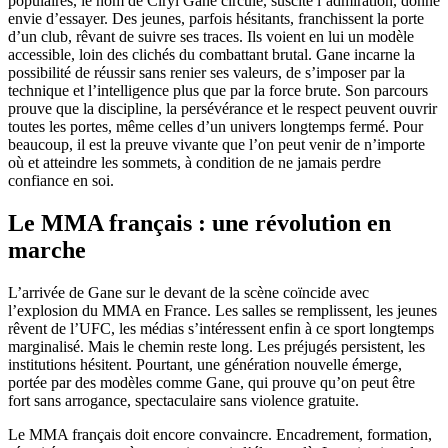
populaires, le nom de Ciryl Gane circule, suscite l’admiration, donne
envie d’essayer. Des jeunes, parfois hésitants, franchissent la porte
d’un club, rêvant de suivre ses traces. Ils voient en lui un modèle
accessible, loin des clichés du combattant brutal. Gane incarne la
possibilité de réussir sans renier ses valeurs, de s’imposer par la
technique et l’intelligence plus que par la force brute. Son parcours
prouve que la discipline, la persévérance et le respect peuvent ouvrir
toutes les portes, même celles d’un univers longtemps fermé. Pour
beaucoup, il est la preuve vivante que l’on peut venir de n’importe
où et atteindre les sommets, à condition de ne jamais perdre
confiance en soi.
Le MMA français : une révolution en
marche
L’arrivée de Gane sur le devant de la scène coïncide avec
l’explosion du MMA en France. Les salles se remplissent, les jeunes
rêvent de l’UFC, les médias s’intéressent enfin à ce sport longtemps
marginalisé. Mais le chemin reste long. Les préjugés persistent, les
institutions hésitent. Pourtant, une génération nouvelle émerge,
portée par des modèles comme Gane, qui prouve qu’on peut être
fort sans arrogance, spectaculaire sans violence gratuite.
Le MMA français doit encore convaincre. Encadrement, formation,