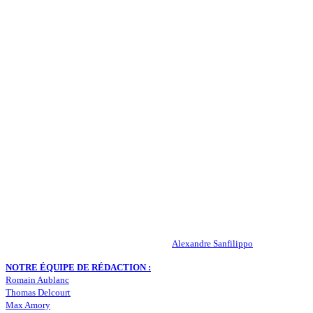
QUI SOMMES-NOUS ?
Actualités – ASSE – Foot
Peuple-Vert.fr est un site qui traite l’actualité de l’AS St-Etienne. Les
infos, le mercato, des exclus, les résultats, les classements, les
statistiques… Retrouvez tout ce qui concerne votre club de coeur !
RESPONSABLE DE LA PUBLICATION :
Alexandre Sanfilippo
NOTRE ÉQUIPE DE RÉDACTION :
Romain Aublanc
Thomas Delcourt
Max Amory