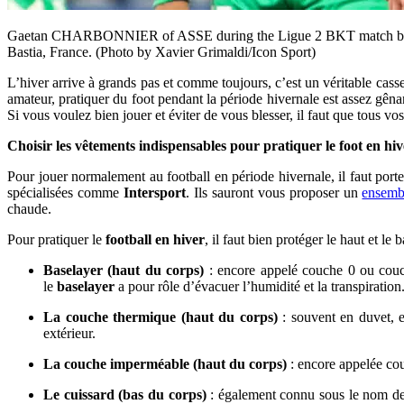
Gaetan CHARBONNIER of ASSE during the Ligue 2 BKT match betwee
Bastia, France. (Photo by Xavier Grimaldi/Icon Sport)
L’hiver arrive à grands pas et comme toujours, c’est un véritable casse-
amateur, pratiquer du foot pendant la période hivernale est assez gênan
Si vous voulez bien jouer et éviter de vous blesser, il faut que tous 
Choisir les vêtements indispensables pour pratiquer le foot en hiv
Pour jouer normalement au football en période hivernale, il faut port
spécialisées comme
Intersport
. Ils sauront vous proposer un
ensemb
chaude.
Pour pratiquer le
football en hiver
, il faut bien protéger le haut et l
Baselayer (haut du corps)
: encore appelé couche 0 ou couche
le
baselayer
a pour rôle d’évacuer l’humidité et la transpiration
La couche thermique (haut du corps)
: souvent en duvet, e
extérieur.
La couche imperméable
(haut du corps)
: encore appelée cou
Le cuissard (bas du corps)
: également connu sous le nom de 