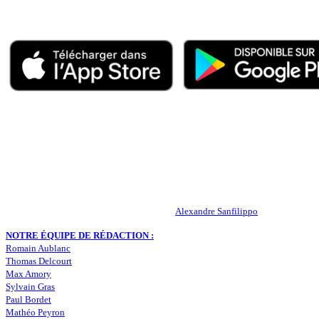
Appli mobile
QUI SOMMES-NOUS ?
Actualités – ASSE – Foot
Peuple-Vert.fr est un site qui traite l’actualité de l’AS St-Etienne. Les
RESPONSABLE DE LA PUBLICATION :
Alexandre Sanfilippo
NOTRE ÉQUIPE DE RÉDACTION :
Romain Aublanc
Thomas Delcourt
Max Amory
Sylvain Gras
Paul Bordet
Mathéo Peyron