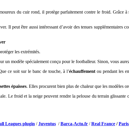
amoureux du cuir rond, il protège parfaitement contre le froid. Grâce à
ver. Il peut être aussi intéressant d’avoir des tenues supplémentaires 
ver
rotéger les extrémités.
r un modèle spécialement conçu pour le footballeur. Sinon, vous aurez
Que ce soit sur le banc de touche, à l’
échauffement
ou pendant les ent
ettes épaisses
. Elles procurent bien plus de chaleur que les modèles or
ale. Le froid et la neige peuvent rendre la pelouse du terrain glissant
all Leagues plugin
/
Juventus
/
Barca-Actu.fr
/
Real France
/
Paris