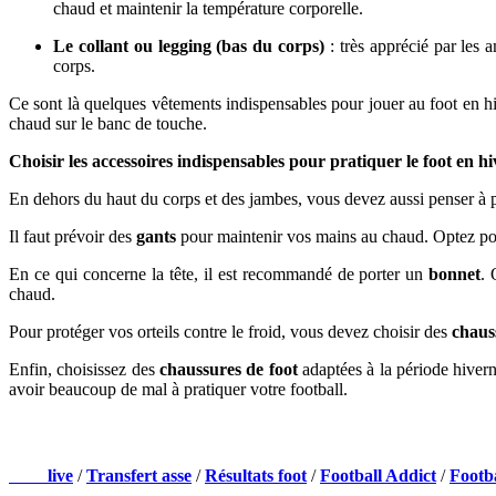
chaud et maintenir la température corporelle.
Le collant ou legging
(bas du corps)
: très apprécié par les 
corps.
Ce sont là quelques vêtements indispensables pour jouer au foot en hi
chaud sur le banc de touche.
Choisir les accessoires indispensables pour pratiquer le foot en hi
En dehors du haut du corps et des jambes, vous devez aussi penser à p
Il faut prévoir des
gants
pour maintenir vos mains au chaud. Optez pou
En ce qui concerne la tête, il est recommandé de porter un
bonnet
. 
chaud.
Pour protéger vos orteils contre le froid, vous devez choisir des
chauss
Enfin, choisissez des
chaussures de foot
adaptées à la période hivern
avoir beaucoup de mal à pratiquer votre football.
NOS PARTENAIRES
Foot
live
/
Transfert asse
/
Résultats foot
/
Football Addict
/
Footb