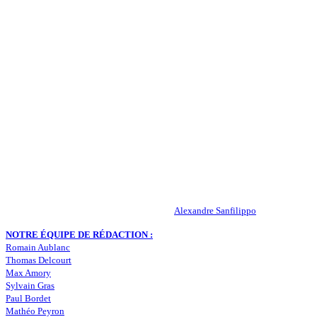
QUI SOMMES-NOUS ?
Actualités – ASSE – Foot
Peuple-Vert.fr est un site qui traite l’actualité de l’AS St-Etienne. Les
infos, le mercato, des exclus, les résultats, les classements, les
statistiques… Retrouvez tout ce qui concerne votre club de coeur !
RESPONSABLE DE LA PUBLICATION :
Alexandre Sanfilippo
NOTRE ÉQUIPE DE RÉDACTION :
Romain Aublanc
Thomas Delcourt
Max Amory
Sylvain Gras
Paul Bordet
Mathéo Peyron