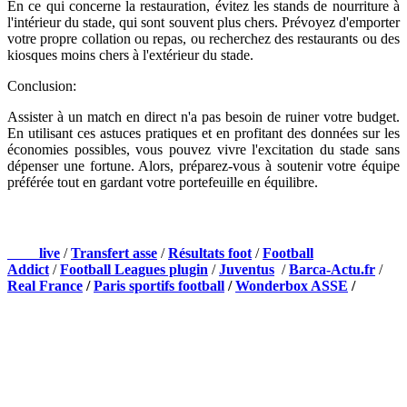
En ce qui concerne la restauration, évitez les stands de nourriture à
l'intérieur du stade, qui sont souvent plus chers. Prévoyez d'emporter
votre propre collation ou repas, ou recherchez des restaurants ou des
kiosques moins chers à l'extérieur du stade.
Conclusion:
Assister à un match en direct n'a pas besoin de ruiner votre budget.
En utilisant ces astuces pratiques et en profitant des données sur les
économies possibles, vous pouvez vivre l'excitation du stade sans
dépenser une fortune. Alors, préparez-vous à soutenir votre équipe
préférée tout en gardant votre portefeuille en équilibre.
NOS PARTENAIRES
Foot
live
/
Transfert asse
/
Résultats foot
/
Football
Addict
/
Football Leagues plugin
/
Juventus
/
Barca-Actu.fr
/
Real France
/
Paris sportifs football
/
Wonderbox ASSE
/
Appli mobile