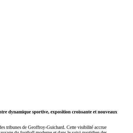
Entre dynamique sportive, exposition croissante et nouveaux
 des tribunes de Geoffroy-Guichard. Cette visibilité accrue
paysage du football moderne et dans le suivi quotidien des