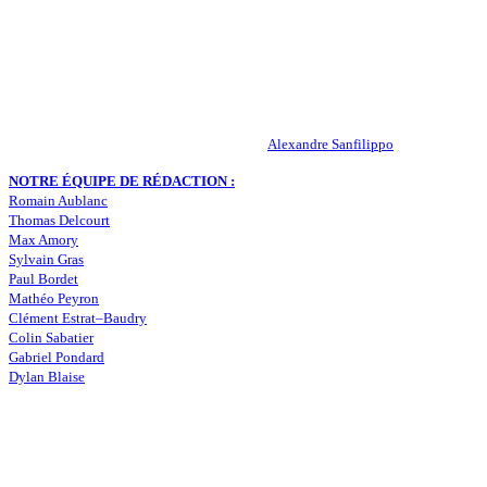
Actualités – ASSE – Foot
Peuple-Vert.fr est un site qui traite l’actualité de l’AS St-Etienne. Les
RESPONSABLE DE LA PUBLICATION :
Alexandre Sanfilippo
NOTRE ÉQUIPE DE RÉDACTION :
Romain Aublanc
Thomas Delcourt
Max Amory
Sylvain Gras
Paul Bordet
Mathéo Peyron
Clément Estrat–Baudry
Colin Sabatier
Gabriel Pondard
Dylan Blaise