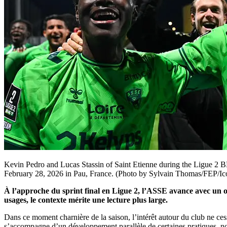
Kevin Pedro and Lucas Stassin of Saint Etienne during the Ligue 2
February 28, 2026 in Pau, France. (Photo by Sylvain Thomas/FEP/Ico
À l’approche du sprint final en Ligue 2, l’ASSE avance avec un o
usages, le contexte mérite une lecture plus large.
Dans ce moment charnière de la saison, l’intérêt autour du club ne cess
s’accompagne d’un développement parallèle de certaines pratiques, 