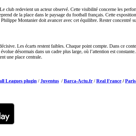
 Le club redevient un acteur observé. Cette visibilité concerne les per
 reprend de la place dans le paysage du football français. Cette expositio
hilippe Montanier doit avancer avec cet équilibre. Rester concentré sur 
décisive. Les écarts restent faibles. Chaque point compte. Dans ce cont
b évolue désormais dans un cadre plus large, où l’attention est constante. 
ent une place centrale.
all Leagues plugin
/
Juventus
/
Barca-Actu.fr
/
Real France
/
Paris