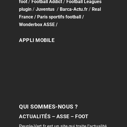
foot
/
Football Addict
/
Football Leagues
plugin
/
Juventus
/
Barca-Actu.fr
/
Real
France
/
Paris sportifs football
/
Wonderbox ASSE
/
APPLI MOBILE
QUI SOMMES-NOUS ?
ACTUALITÉS – ASSE – FOOT
Peuple-Vert.fr est un site qui traite l’actualité