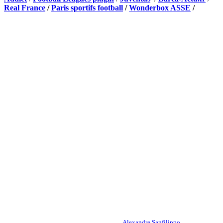
Real France
/
Paris sportifs football
/
Wonderbox ASSE
/
Appli mobile
QUI SOMMES-NOUS ?
Actualités – ASSE – Foot
Peuple-Vert.fr est un site qui traite l’actualité de l’AS St-Etienne. Les
infos, le mercato, des exclus, les résultats, les classements, les
statistiques… Retrouvez tout ce qui concerne votre club de coeur !
RESPONSABLE DE LA PUBLICATION :
Alexandre Sanfilippo