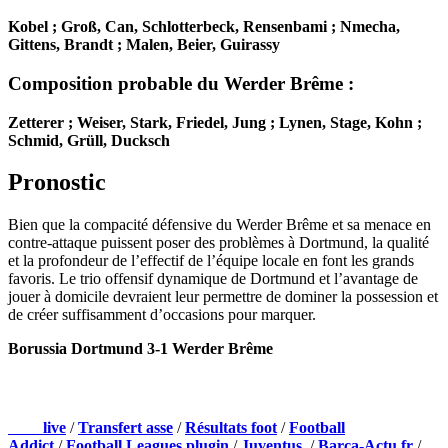
Kobel ; Groß, Can, Schlotterbeck, Rensenbami ; Nmecha,
Gittens, Brandt ; Malen, Beier, Guirassy
Composition probable du Werder Brême :
Zetterer ; Weiser, Stark, Friedel, Jung ; Lynen, Stage, Kohn ;
Schmid, Grüll, Ducksch
Pronostic
Bien que la compacité défensive du Werder Brême et sa menace en
contre-attaque puissent poser des problèmes à Dortmund, la qualité
et la profondeur de l’effectif de l’équipe locale en font les grands
favoris. Le trio offensif dynamique de Dortmund et l’avantage de
jouer à domicile devraient leur permettre de dominer la possession et
de créer suffisamment d’occasions pour marquer.
Borussia Dortmund 3-1 Werder Brême
NOS PARTENAIRES
Foot
live
/
Transfert asse
/
Résultats foot
/
Football
Addict
/
Football Leagues plugin
/
Juventus
/
Barca-Actu.fr
/