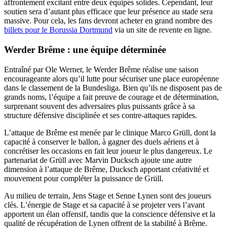
affrontement excitant entre deux équipes solides. Cependant, leur
soutien sera d’autant plus efficace que leur présence au stade sera
massive. Pour cela, les fans devront acheter en grand nombre des
billets pour le Borussia Dortmund
via un site de revente en ligne.
Werder Brême : une équipe déterminée
Entraîné par Ole Werner, le Werder Brême réalise une saison
encourageante alors qu’il lutte pour sécuriser une place européenne
dans le classement de la Bundesliga. Bien qu’ils ne disposent pas de
grands noms, l’équipe a fait preuve de courage et de détermination,
surprenant souvent des adversaires plus puissants grâce à sa
structure défensive disciplinée et ses contre-attaques rapides.
L’attaque de Brême est menée par le clinique Marco Grüll, dont la
capacité à conserver le ballon, à gagner des duels aériens et à
concrétiser les occasions en fait leur joueur le plus dangereux. Le
partenariat de Grüll avec Marvin Ducksch ajoute une autre
dimension à l’attaque de Brême, Ducksch apportant créativité et
mouvement pour compléter la puissance de Grüll.
Au milieu de terrain, Jens Stage et Senne Lynen sont des joueurs
clés. L’énergie de Stage et sa capacité à se projeter vers l’avant
apportent un élan offensif, tandis que la conscience défensive et la
qualité de récupération de Lynen offrent de la stabilité à Brême.