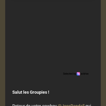
Salut les Groupies !
Retour de votre cowboy
@JossRandall
qui