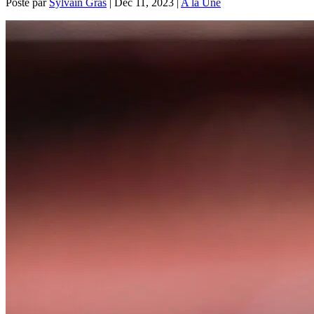
Posté par
Sylvain Gras
|
Déc 11, 2023
|
A la Une