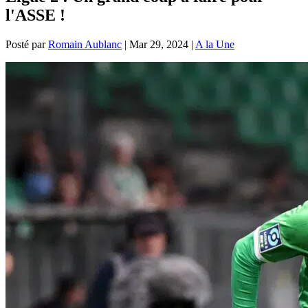
l'ASSE !
Posté par
Romain Aublanc
|
Mar 29, 2024
|
A la Une