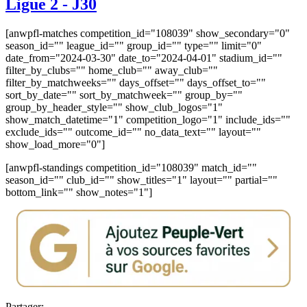
Ligue 2 - J30
[anwpfl-matches competition_id="108039" show_secondary="0"
season_id="" league_id="" group_id="" type="" limit="0"
date_from="2024-03-30" date_to="2024-04-01" stadium_id=""
filter_by_clubs="" home_club="" away_club=""
filter_by_matchweeks="" days_offset="" days_offset_to=""
sort_by_date="" sort_by_matchweek="" group_by=""
group_by_header_style="" show_club_logos="1"
show_match_datetime="1" competition_logo="1" include_ids=""
exclude_ids="" outcome_id="" no_data_text="" layout=""
show_load_more="0"]
[anwpfl-standings competition_id="108039" match_id=""
season_id="" club_id="" show_titles="1" layout="" partial=""
bottom_link="" show_notes="1"]
Partager: