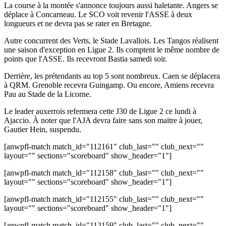
La course à la montée s'annonce toujours aussi haletante. Angers se
déplace à Concarneau. Le SCO voit revenir l'ASSE à deux
longueurs et ne devra pas se rater en Bretagne.
Autre concurrent des Verts, le Stade Lavallois. Les Tangos réalisent
une saison d'exception en Ligue 2. Ils comptent le même nombre de
points que l'ASSE. Ils recevront Bastia samedi soir.
Derrière, les prétendants au top 5 sont nombreux. Caen se déplacera
à QRM. Grenoble recevra Guingamp. Ou encore, Amiens recevra
Pau au Stade de la Licorne.
Le leader auxerrois refermera cette J30 de Ligue 2 ce lundi à
Ajaccio. À noter que l'AJA devra faire sans son maitre à jouer,
Gautier Hein, suspendu.
[anwpfl-match match_id="112161" club_last="" club_next=""
layout="" sections="scoreboard" show_header="1"]
[anwpfl-match match_id="112158" club_last="" club_next=""
layout="" sections="scoreboard" show_header="1"]
[anwpfl-match match_id="112155" club_last="" club_next=""
layout="" sections="scoreboard" show_header="1"]
[anwpfl-match match_id="112159" club_last="" club_next=""