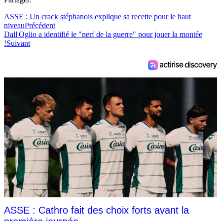
ASSE : Un crack stéphanois explique sa recette pour le haut
niveau
Précédent
Dall'Oglio a identifié le "nerf de la guerre" pour jouer la montée
!
Suivant
ASSE : Cathro fait des choix forts avant la