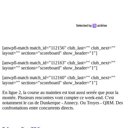
[anwpfl-match match_id="112156" club_last="" club_next=""
layout="" sections="scoreboard" show_header="1"]
[anwpfl-match match_id="112163" club_last="" club_next=""
layout="" sections="scoreboard" show_header="1"]
[anwpfl-match match_id="112160" club_last="" club_next=""
layout="" sections="scoreboard" show_header="1"]
En ligue 2, la course au maintien est tout aussi serrée que pour la
montée. Plusieurs rencontres vont compter ce week-end. C'est
notamment le cas de Dunkerque - Annecy. Ou Troyes - QRM. Des
confrontations entre concurrents directs.