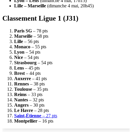
Lyon – Lens
(dimanche 4 mai, 17h15)
Lille – Marseille
(dimanche 4 mai, 20h45)
Classement Ligue 1 (J31)
Paris SG
– 78 pts
Marseille
– 58 pts
Lille
– 56 pts
Monaco
– 55 pts
Lyon
– 54 pts
Nice
– 54 pts
Strasbourg
– 54 pts
Lens
– 45 pts
Brest
– 44 pts
Auxerre
– 41 pts
Rennes
– 38 pts
Toulouse
– 35 pts
Reims
– 33 pts
Nantes
– 32 pts
Angers
– 30 pts
Le Havre
– 28 pts
Saint-Étienne
– 27 pts
Montpellier
– 16 pts