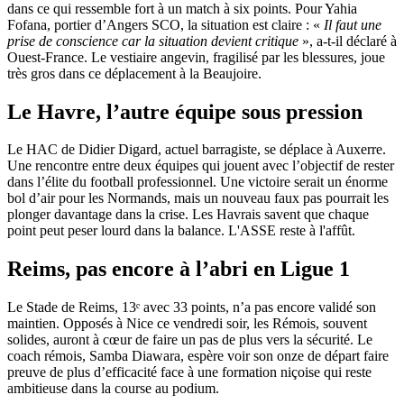
dans ce qui ressemble fort à un match à six points. Pour Yahia
Fofana, portier d’Angers SCO, la situation est claire : «
Il faut une
prise de conscience car la situation devient critique
», a-t-il déclaré à
Ouest-France. Le vestiaire angevin, fragilisé par les blessures, joue
très gros dans ce déplacement à la Beaujoire.
Le Havre, l’autre équipe sous pression
Le HAC de Didier Digard, actuel barragiste, se déplace à Auxerre.
Une rencontre entre deux équipes qui jouent avec l’objectif de rester
dans l’élite du football professionnel. Une victoire serait un énorme
bol d’air pour les Normands, mais un nouveau faux pas pourrait les
plonger davantage dans la crise. Les Havrais savent que chaque
point peut peser lourd dans la balance. L'ASSE reste à l'affût.
Reims, pas encore à l’abri en Ligue 1
Le Stade de Reims, 13ᵉ avec 33 points, n’a pas encore validé son
maintien. Opposés à Nice ce vendredi soir, les Rémois, souvent
solides, auront à cœur de faire un pas de plus vers la sécurité. Le
coach rémois, Samba Diawara, espère voir son onze de départ faire
preuve de plus d’efficacité face à une formation niçoise qui reste
ambitieuse dans la course au podium.