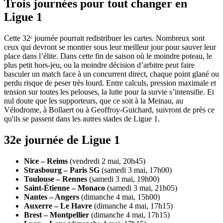
Trois journées pour tout changer en
Ligue 1
Cette 32ᵉ journée pourrait redistribuer les cartes. Nombreux sont
ceux qui devront se montrer sous leur meilleur jour pour sauver leur
place dans l’élite. Dans cette fin de saison où le moindre poteau, le
plus petit hors-jeu, ou la moindre décision d’arbitre peut faire
basculer un match face à un concurrent direct, chaque point glané ou
perdu risque de peser très lourd. Entre calculs, pression maximale et
tension sur toutes les pelouses, la lutte pour la survie s’intensifie. Et
nul doute que les supporteurs, que ce soit à la Meinau, au
Vélodrome, à Bollaert ou à Geoffroy-Guichard, suivront de près ce
qu'ils se passent dans les autres stades de Ligue 1.
32e journée de Ligue 1
Nice – Reims
(vendredi 2 mai, 20h45)
Strasbourg – Paris SG
(samedi 3 mai, 17h00)
Toulouse – Rennes
(samedi 3 mai, 19h00)
Saint-Étienne – Monaco
(samedi 3 mai, 21h05)
Nantes – Angers
(dimanche 4 mai, 15h00)
Auxerre – Le Havre
(dimanche 4 mai, 17h15)
Brest – Montpellier
(dimanche 4 mai, 17h15)