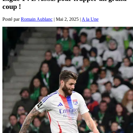
coup !
Posté par
Romain Aublanc
|
Mai 2, 2025
|
A la Une