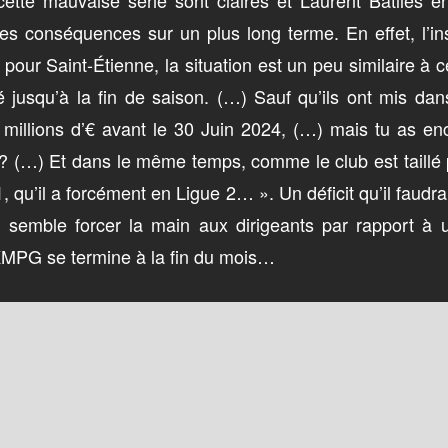
tte mauvaise série sont claires et Laurent Batlles en
es conséquences sur un plus long terme. En effet, l’i
pour Saint-Étienne, la situation est un peu similaire à c
 jusqu’à la fin de saison. (…) Sauf qu’ils ont mis dan
2 millions d’€ avant le 30 Juin 2024, (…) mais tu as e
à ? (…) Et dans le même temps, comme le club est taillé p
 1, qu’il a forcément en Ligue 2… ». Un déficit qu’il fau
i semble forcer la main aux dirigeants par rapport à 
KMPG se termine à la fin du mois…