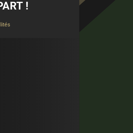
ART !
lités