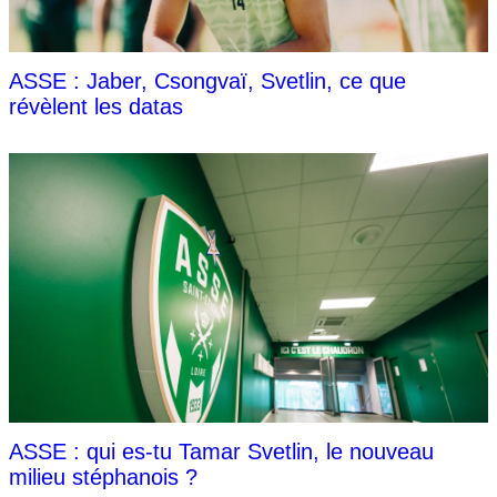
ASSE : Jaber, Csongvaï, Svetlin, ce que
révèlent les datas
ASSE : qui es-tu Tamar Svetlin, le nouveau
milieu stéphanois ?