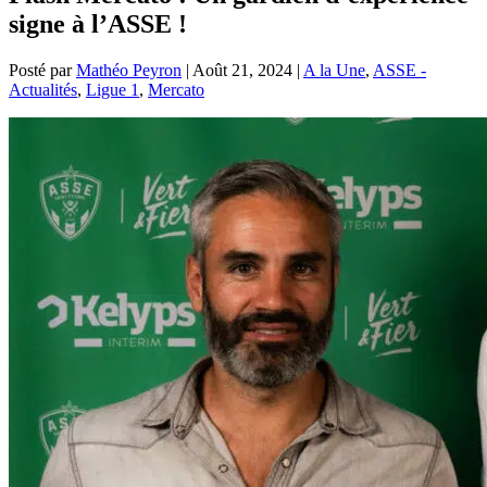
signe à l’ASSE !
Posté par
Mathéo Peyron
|
Août 21, 2024
|
A la Une
,
ASSE -
Actualités
,
Ligue 1
,
Mercato