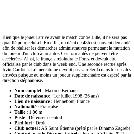
Bien que le joueur arrive avant le match contre Lille, il ne sera pas
qualifié pour celui-ci. En effet, un délai de 48h est souvent demandé
afin de réaliser les démarches administratives permettant la mutation
du joueur d'un club à un autre. Ces formalités ne peuvent être
accélérées. Ainsi, le français rejoindra le Forez et devrait être
officialisé par le club dans le week-end. Une seconde recrue après
Irvin Cardona. Le mercato ne devrait pas s'arrêter là dans le sens des
arrivées puisque au moins un joueur supplémentaire est espéré par la
direction stéphanoise.
Nom complet
: Maxime Bernauer
Date de naissance
: 1er juillet 1998 (26 ans)
Lieu de naissance
: Hennebont, France
Nationalité
: Française
Taille
: 1,86 m
Poste
: Défenseur central
Pied fort
: Droit
Club actuel
: AS Saint-Étienne (prêté par le Dinamo Zagreb)
Contrat avec le Dinamo Zagreb
: Jusqu’au 30 juin 2027