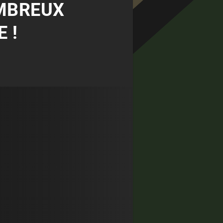
OMBREUX
 !