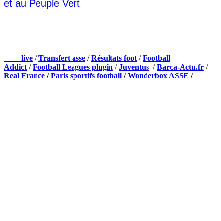
et au Peuple Vert
NOS PARTENAIRES
Foot
live
/
Transfert asse
/
Résultats foot
/
Football
Addict
/
Football Leagues plugin
/
Juventus
/
Barca-Actu.fr
/
Real France
/
Paris sportifs football
/
Wonderbox ASSE
/
Appli mobile
QUI SOMMES-NOUS ?