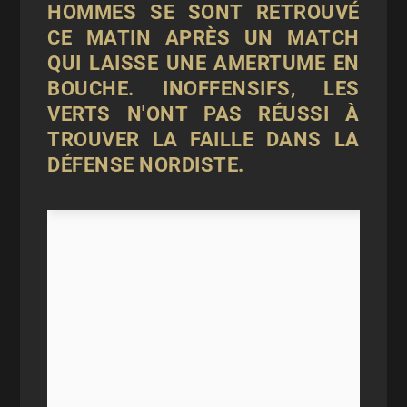
HOMMES SE SONT RETROUVÉ
CE MATIN APRÈS UN MATCH
QUI LAISSE UNE AMERTUME EN
BOUCHE. INOFFENSIFS, LES
VERTS N'ONT PAS RÉUSSI À
TROUVER LA FAILLE DANS LA
DÉFENSE NORDISTE.