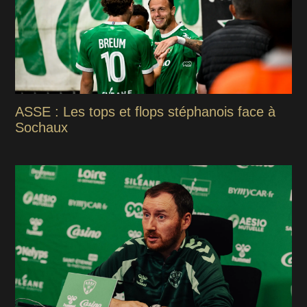
ASSE : Les tops et flops stéphanois face à
Sochaux