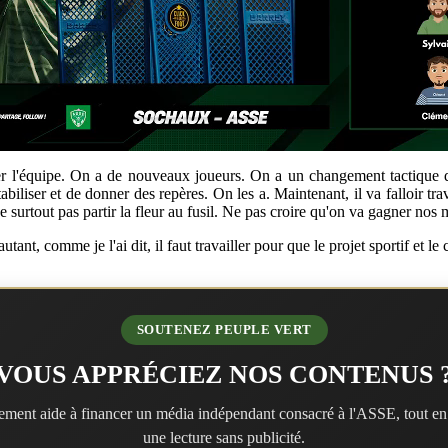
r l'équipe. On a de nouveaux joueurs. On a un changement tactique qui f
abiliser et de donner des repères. On les a. Maintenant, il va falloir trava
e surtout pas partir la fleur au fusil. Ne pas croire qu'on va gagner nos 
nt, comme je l'ai dit, il faut travailler pour que le projet sportif et le
SOUTENEZ PEUPLE VERT
VOUS APPRÉCIEZ NOS CONTENUS 
ment aide à financer un média indépendant consacré à l'ASSE, tout en
une lecture sans publicité.