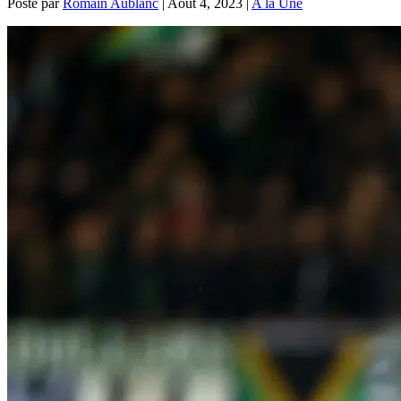
Posté par
Romain Aublanc
|
Août 4, 2023
|
A la Une