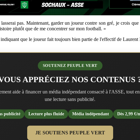
 me lasserai pas. Maintenant, garder un joueur contre son gré, je crois qu
histoire plutôt que de me concentrer sur mon football. »
ndiquant que le joueur fait toujours bien partie de l'effectif de Laurent 
SOUTENEZ PEUPLE VERT
VOUS APPRÉCIEZ NOS CONTENUS 
ment aide à financer un média indépendant consacré à l'ASSE, tout en
une lecture sans publicité.
s publicité
Lecture plus fluide
Média indépendant
Dès 2,99 €/
JE SOUTIENS PEUPLE VERT