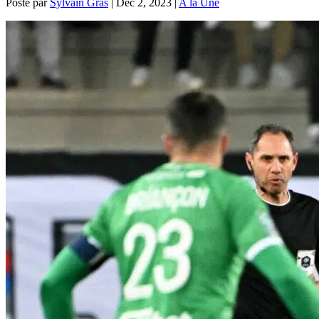
Posté par
Sylvain Gras
|
Déc 2, 2023
|
A la Une