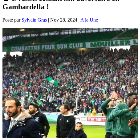
Gambardella !
Posté par
Sylvain Gras
|
Nov 28, 2024
|
A la Une