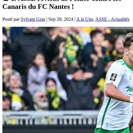
Canaris du FC Nantes !
Posté par
Sylvain Gras
|
Sep 29, 2024
|
A la Une
,
ASSE - Actualités