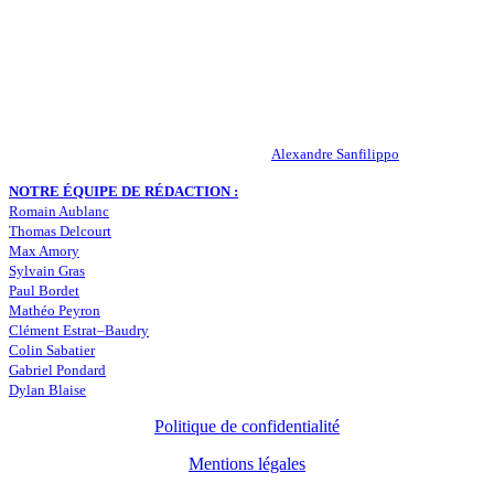
Actualités – ASSE – Foot
Peuple-Vert.fr est un site qui traite l’actualité de l’AS St-Etienne. Les
infos, le mercato, des exclus, les résultats, les classements, les
statistiques… Retrouvez tout ce qui concerne votre club de coeur !
RESPONSABLE DE LA PUBLICATION :
Alexandre Sanfilippo
NOTRE ÉQUIPE DE RÉDACTION :
Romain Aublanc
Thomas Delcourt
Max Amory
Sylvain Gras
Paul Bordet
Mathéo Peyron
Clément Estrat–Baudry
Colin Sabatier
Gabriel Pondard
Dylan Blaise
Politique de confidentialité
Mentions légales