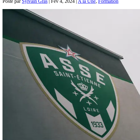
Posté par
Sylvain Gras
|
Fév 4, 2024
|
A la Une
,
Formation