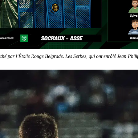
hé par l’Étoile Rouge Belgrade. Les Serbes, qui ont enrôlé Jean-Philip