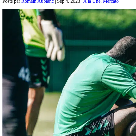
Posté par
Romain Aublanc
|
Sep 4, 2023
|
A la Une
,
Mercato