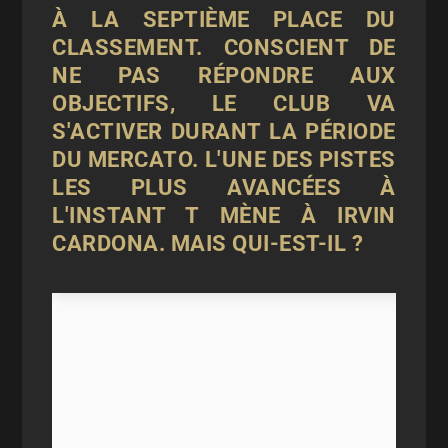
À LA SEPTIÈME PLACE DU
CLASSEMENT. CONSCIENT DE
NE PAS RÉPONDRE AUX
OBJECTIFS, LE CLUB VA
S'ACTIVER DURANT LA PÉRIODE
DU MERCATO. L'UNE DES PISTES
LES PLUS AVANCÉES À
L'INSTANT T MÈNE À
IRVIN
CARDONA. MAIS QUI-EST-IL ?