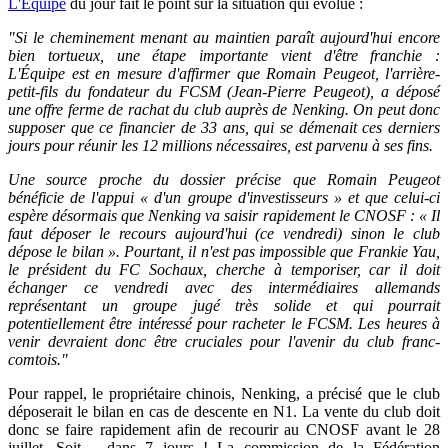
L'Equipe
du jour fait le point sur la situation qui évolue :
"Si le cheminement menant au maintien paraît aujourd'hui encore
bien tortueux, une étape importante vient d'être franchie :
L'Équipe est en mesure d'affirmer que Romain Peugeot, l'arrière-
petit-fils du fondateur du FCSM (Jean-Pierre Peugeot), a déposé
une offre ferme de rachat du club auprès de Nenking. On peut donc
supposer que ce financier de 33 ans, qui se démenait ces derniers
jours pour réunir les 12 millions nécessaires, est parvenu à ses fins.
Une source proche du dossier précise que Romain Peugeot
bénéficie de l'appui « d'un groupe d'investisseurs » et que celui-ci
espère désormais que Nenking va saisir rapidement le CNOSF : « Il
faut déposer le recours aujourd'hui (ce vendredi) sinon le club
dépose le bilan ». Pourtant, il n'est pas impossible que Frankie Yau,
le président du FC Sochaux, cherche à temporiser, car il doit
échanger ce vendredi avec des intermédiaires allemands
représentant un groupe jugé très solide et qui pourrait
potentiellement être intéressé pour racheter le FCSM. Les heures à
venir devraient donc être cruciales pour l'avenir du club franc-
comtois."
Pour rappel, le propriétaire chinois, Nenking, a précisé que le club
déposerait le bilan en cas de descente en N1. La vente du club doit
donc se faire rapidement afin de recourir au CNOSF avant le 28
juillet. Soit.... dans 7 jours ! La commission de la Fédération