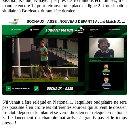
Sissoko, Kalulu, Ndiaye...) et près de 10 millions économisés, il en
manque encore 12 pour retrouver une place en ligue 2. Une situation
similaire à Bordeaux durant l'été dernier.
S'il venait a être relégué en National 1, l'équilibre budgétaire ne sera
pas possible à en croire les différentes sources qui suivent le dossier.
Le club déposera le bilan et se verra directement relégué en national
3. Le lancement du championnat arrive à grands pas et le temps
presse !