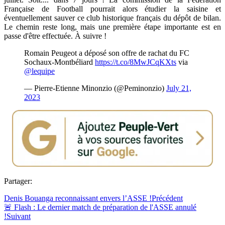
Française de Football pourrait alors étudier la saisine et
éventuellement sauver ce club historique français du dépôt de bilan.
Le chemin reste long, mais une première étape importante est en
passe d'être effectuée. À suivre !
Romain Peugeot a déposé son offre de rachat du FC
Sochaux-Montbéliard
https://t.co/8MwJCqKXts
via
@lequipe
— Pierre-Etienne Minonzio (@Peminonzio)
July 21,
2023
Partager:
Denis Bouanga reconnaissant envers l’ASSE !
Précédent
🚨 Flash : Le dernier match de préparation de l'ASSE annulé
!
Suivant