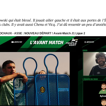
i qui était blessé. Il jouait ailier gauche et il était aux portes de l
ubs. Il y avait aussi Chenu et Vicq. J’ai dû ressentir un peu d’anxiét