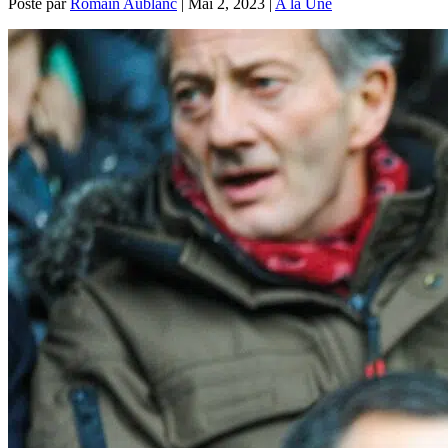
Posté par
Romain Aublanc
|
Mai 2, 2023
|
A la Une