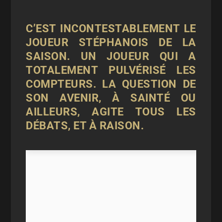
C’EST INCONTESTABLEMENT LE
JOUEUR STÉPHANOIS DE LA
SAISON. UN JOUEUR QUI A
TOTALEMENT PULVÉRISÉ LES
COMPTEURS. LA QUESTION DE
SON AVENIR, À SAINTÉ OU
AILLEURS, AGITE TOUS LES
DÉBATS, ET À RAISON.