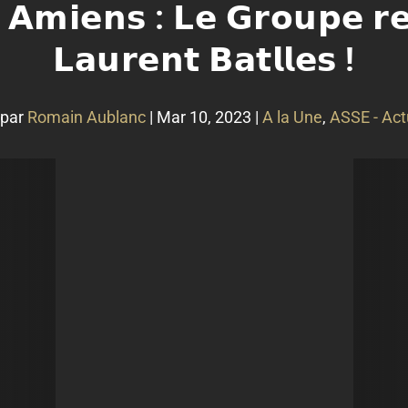
𝗔𝗺𝗶𝗲𝗻𝘀 : 𝗟𝗲 𝗚𝗿𝗼𝘂𝗽𝗲 𝗿𝗲
𝗟𝗮𝘂𝗿𝗲𝗻𝘁 𝗕𝗮𝘁𝗹𝗹𝗲𝘀 !
 par
Romain Aublanc
|
Mar 10, 2023
|
A la Une
,
ASSE - Act