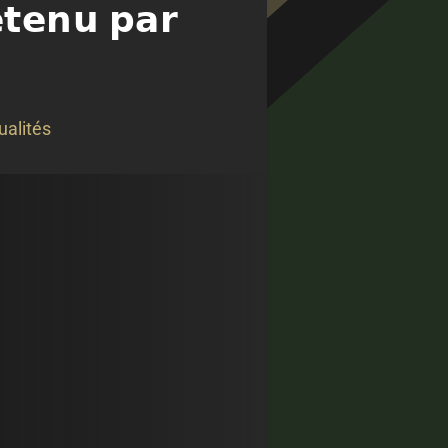
𝘁𝗲𝗻𝘂 𝗽𝗮𝗿
ualités