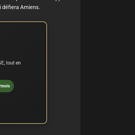
i défiera Amiens.
E, tout en
/mois