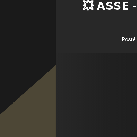
💥 𝗔𝗦𝗦𝗘 - 
Posté