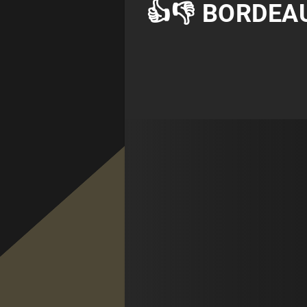
👍👎 BORDEAU