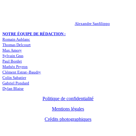
infos, le mercato, des exclus, les résultats, les classements, les
statistiques… Retrouvez tout ce qui concerne votre club de coeur !
RESPONSABLE DE LA PUBLICATION :
Alexandre Sanfilippo
NOTRE ÉQUIPE DE RÉDACTION :
Romain Aublanc
Thomas Delcourt
Max Amory
Sylvain Gras
Paul Bordet
Mathéo Peyron
Clément Estrat–Baudry
Colin Sabatier
Gabriel Pondard
Dylan Blaise
Politique de confidentialité
Mentions légales
Crédits photographiques