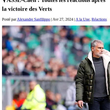
la victoire des Verts
Posté par
Alexandre Sanfilippo
|
Avr 27, 2024
|
A la Une
,
Réactions