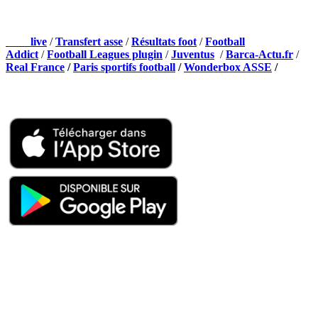
NOS PARTENAIRES
Foot
live
/
Transfert asse
/
Résultats foot
/
Football
Addict
/
Football Leagues plugin
/
Juventus
/
Barca-Actu.fr
/
Real France
/
Paris sportifs football
/
Wonderbox ASSE
/
Appli mobile
QUI SOMMES-NOUS ?
Actualités – ASSE – Foot
Peuple-Vert.fr est un site qui traite l’actualité de l’AS St-Etienne. Les