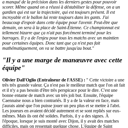
a manqué de la précision dans les derniers gestes pour pouvoir
scorer. Même quand on a réussi à déstabiliser la défense, on a un
gardien qui est sur la trajectoire, qui est toujours présent. Il est
incroyable et le ballon lui reste toujours dans les gants. J'ai
beaucoup d'espoir dans cette équipe pour l'avenir. Peut-être que
demain, on sera à la place de Saint-Étienne. Ce championnat est
tellement bizarre que ça n'ait pas forcément terminé pour les
barrages. Il y a de l'enjeu pour tous les matchs avec un maintien
pour certaines équipes. Donc tant que ça n'est pas fait
mathématiquement, on va se battre jusqu'au bout."
"Il y a une marge de manœuvre avec cette
équipe"
Olivier Dall'Oglio (Entraîneur de l'ASSE) :
" Cette victoire a une
très très grande valeur. Ça n'est pas le meilleur match que l'on ait fait
et il n'y a pas besoin d'être très perspicace pour le dire. C'est une
bonne entame de match avec un très joli but. Ensuite, l'équipe
Caennaise nous a bien contrariés. Il y a de la valeur en face, mais
j'aurais aimé que l'on puisse jouer un peu plus et se mettre à l'abri.
Les joueurs en avaient décidé autrement et se sont repliés sur eux-
mêmes. Mais ils ont été solides. Parfois, il y a des signes. À
l'époque, lorsque je suis monté avec Dijon, il y avait des matches
difficiles, mais on ressentait quelque chose. L'équipe de Saint