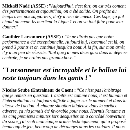
Mickaël Nadé (ASSE)
: "
Aujourd'hui, c'est fort, on est très content
des performances et aujourd'hui, on a été solide. On profite du
temps avec nos supporters, il n'y a rien de mieux. Ces kops, ça fait
chaud au cœur. Ils méritent la Ligue 1 et on va tout faire pour leur
donner."
Gauthier Larsonneur (ASSE) :
"Je ne dirais pas que notre
performance a été exceptionnelle. Aujourd'hui, l'essentiel est là, on
prend 3 points et on continue jusqu'au bout. À la fin, sur mon arrêt,
il y a un peu de réussite. Tant que j'ai mes deux gars dans la défense
centrale, je ne crains pas grand-chose."
"Larsonneur
est incroyable et le ballon lui
reste toujours dans les gants !"
Nicolas Seube (Entraîneur de Caen) :
"Ce n'est pas l'arbitrage
que je remets en question. L'arbitre est comme nous, il est humain et
l'interprétation est toujours difficile à juger sur le moment et dans la
vitesse de l'action. À chaque situation litigieuse dans la surface
adverse, ça n'a jamais été favorable pour nous. Hormis l'entame et
les cinq premières minutes lors desquelles on a concédé l'ouverture
du score, j'ai senti mon équipe armée techniquement, qui a proposé
beaucoup de jeu, beaucoup de décalages dans les couloirs. Il nous