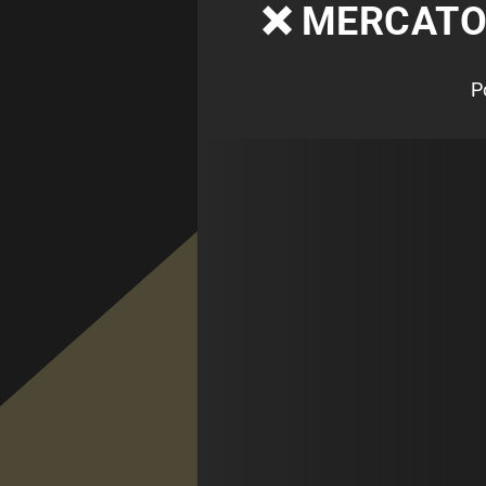
❌ MERCATO 
P