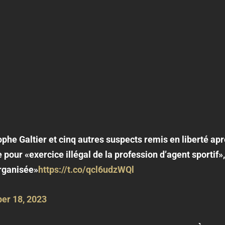
tophe Galtier et cinq autres suspects remis en liberté ap
our «exercice illégal de la profession d’agent sportif»,
rganisée»
https://t.co/qcl6udzWQl
er 18, 2023