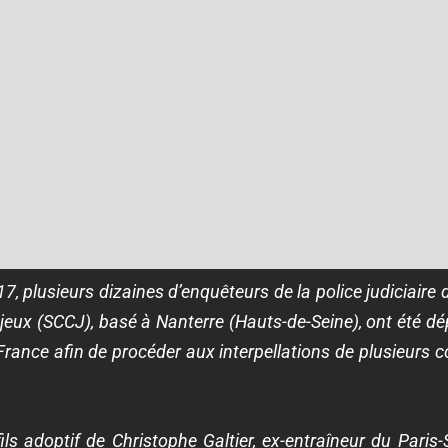
7, plusieurs dizaines d’enquêteurs de la police judiciaire
 jeux (SCCJ), basé à Nanterre (Hauts-de-Seine), ont été d
France afin de procéder aux interpellations de plusieurs co
fils adoptif de Christophe Galtier, ex-entraîneur du Paris