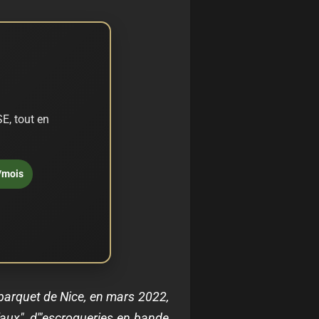
E, tout en
/mois
 parquet de Nice, en mars 2022,
 faux", d'"escroqueries en bande