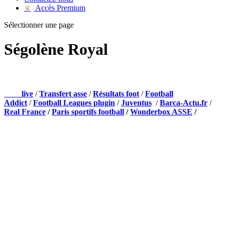
Accès Premium
♛
Sélectionner une page
Ségolène Royal
NOS PARTENAIRES
Foot
live
/
Transfert asse
/
Résultats foot
/
Football
Addict
/
Football Leagues plugin
/
Juventus
/
Barca-Actu.fr
/
Real France
/
Paris sportifs football
/
Wonderbox ASSE
/
Appli mobile