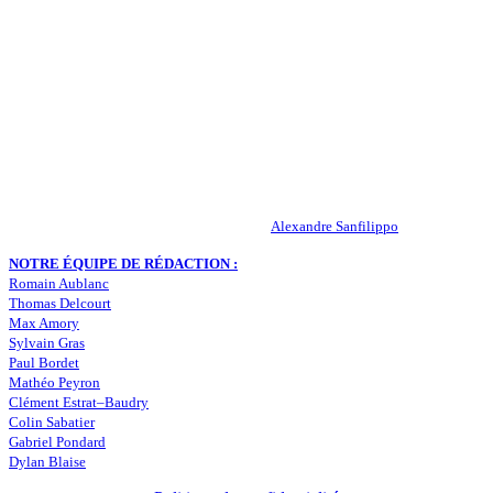
QUI SOMMES-NOUS ?
Actualités – ASSE – Foot
Peuple-Vert.fr est un site qui traite l’actualité de l’AS St-Etienne. Les
infos, le mercato, des exclus, les résultats, les classements, les
statistiques… Retrouvez tout ce qui concerne votre club de coeur !
RESPONSABLE DE LA PUBLICATION :
Alexandre Sanfilippo
NOTRE ÉQUIPE DE RÉDACTION :
Romain Aublanc
Thomas Delcourt
Max Amory
Sylvain Gras
Paul Bordet
Mathéo Peyron
Clément Estrat–Baudry
Colin Sabatier
Gabriel Pondard
Dylan Blaise